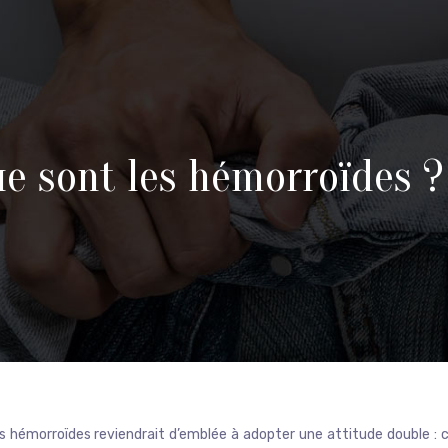
ue sont les hémorroïdes ?
es hémorroïdes reviendrait d’emblée à adopter une attitude double : c