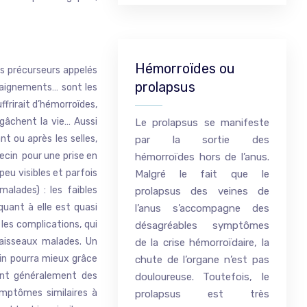
Hémorroïdes ou
s précurseurs appelés
prolapsus
 saignements… sont les
ffrirait d’hémorroïdes,
 gâchent la vie… Aussi
Le prolapsus se manifeste
t ou après les selles,
par la sortie des
ecin pour une prise en
hémorroïdes hors de l’anus.
eu visibles et parfois
Malgré le fait que le
alades) : les faibles
prolapsus des veines de
uant à elle est quasi
l’anus s’accompagne des
les complications, qui
désagréables symptômes
aisseaux malades. Un
de la crise hémorroïdaire, la
in pourra mieux grâce
chute de l’organe n’est pas
dent généralement des
douloureuse. Toutefois, le
mptômes similaires à
prolapsus est très