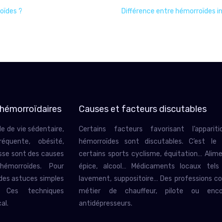
oïdes ?
Différence entre hémorroïdes i
 hémorroïdaires
Causes et facteurs discutables
e de vie sédentaire,
Certains facteurs favorisant l’apparit
équente, obésité,
hémorroïdes sont discutables. C’est le
esse sont des causes
certains sports cyclisme, équitation… Alim
 hémorroïdes. Pour
épice, alcool… Médicaments locaux tels
 des astuces simples
lavement, suppositoire… Des professions 
. Ces techniques
métier de chauffeur, pilote ou enc
al.
antidépresseurs.