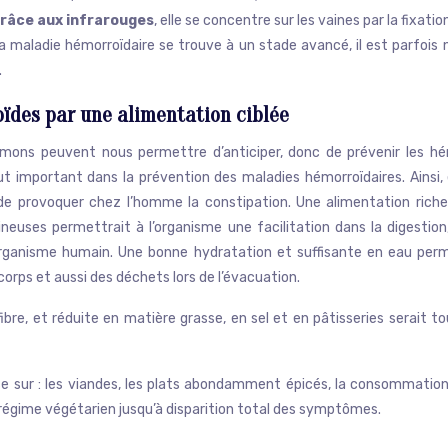
râce aux infrarouges
, elle se concentre sur les vaines par la fixat
la maladie hémorroïdaire se trouve à un stade avancé, il est parfois 
.
ïdes par une alimentation ciblée
ons peuvent nous permettre d’anticiper, donc de prévenir les hé
ut important dans la prévention des maladies hémorroïdaires. Ainsi
 de provoquer chez l’homme la constipation. Une alimentation riche
ineuses permettrait à l’organisme une facilitation dans la digestio
organisme humain. Une bonne hydratation et suffisante en eau perm
corps et aussi des déchets lors de l’évacuation.
fibre, et réduite en matière grasse, en sel et en pâtisseries serait 
ase sur : les viandes, les plats abondamment épicés, la consommation 
 régime végétarien jusqu’à disparition total des symptômes.