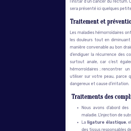
l’instar d’un cancer du rectum. 
sera présenté ici quelques petite
Traitement et préventi
Les maladies hémorroïdaires ont
les douleurs tout en diminuant
manière convenable au bon drain
d’endiguer la récurrence des co
surtout anale, car c’est égal
hémorroïdaires ; rencontrer un 
utiliser sur votre peau, parce 
dangereux et cause d’irritation.
Traitements des compl
Nous avons d’abord des
maladie. L’injection de sub
La
ligature élastique
, 
des tissus responsables de