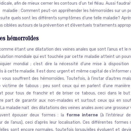
dicale, afin de mieux cerner les contours d’un tel fléau. Aussi faudrai
e maladie : Comment peut-on appréhender les hémorroïdes sur un po
nsuite quels sont les différents symptômes d’une telle maladie? Aprè
s ciblées autours de la prévention et d’éventuels traitements approp
des hémorroïdes
comme étant une dilatation des veines anales que sont l’anus et le r
opulation mondiale qui est touchée par cette maladie atteint un pou
hiquier mondial ; c’est dire la nécessité d’une mise à disposition 
és à cette maladie. Il est donc urgent et même capital de s’informer 
e vous souffrent des hémorroïdes. Toutefois, à l’instar d’autres mal
victime de tabous ; peu sont ceux qui en parlent d’une manière 
uat pour tous de franchir et de briser ce tabous, ceci dans le bu
re part de garantir aux non-malades et surtout ceux qui en souf
. La maladie nait des dilatations des veines anales avec une grosseur 
euvent épouser deux formes : la
forme interne
(à l’intérieur d
 de l’anus), ceci d’après leur localisation. Ces différentes formes
’elles sont encore normales, toutefois lorsqu’elles évoluent et dev