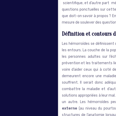
scientifique, et d’autre part mé
questions ponctuelles sur cett
que doit-on savoir à propos ? E
mesure de soulever des question
Définition et contours 
Les hémorroïdes se définissent 
les entours. La couche de la p
les personnes adultes sur l’éc
prévention et les traitements li
voire d’aider ceux qui à coté d
demeurent encore une maladie 
souffrent. Il serait donc adéq
combattre la maladie et d’aut
solutions appropriées à leur mal
un autre. Les hémorroïdes p
externe
(au niveau du pourtour
structures de l’anatomie lorsqu