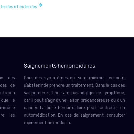
nternes et externes
Saignements hémorroïdaires
ion des
Pour des symptômes qui sont minimes, on peut
 cas de
s’abstenir de prendre un traitement. Dans le cas des
entation
saignements, il ne faut pas négliger ce symptôme,
 que le
car il peut s’agir d’une liaison précancéreuse ou d’un
comme le
cancer. La crise hémorroïdaire peut se traiter en
ore les
automédication. En cas de saignement, consulter
rapidement un médecin.