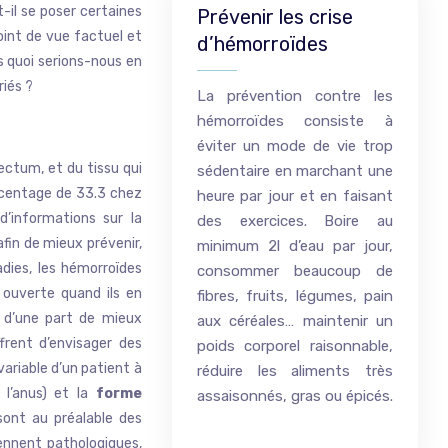
t-il se poser certaines
Prévenir les crise
int de vue factuel et
d’hémorroïdes
s quoi serions-nous en
riés ?
La prévention contre les
hémorroïdes consiste à
éviter un mode de vie trop
ectum, et du tissu qui
sédentaire en marchant une
rcentage de 33.3 chez
heure par jour et en faisant
d’informations sur la
des exercices. Boire au
afin de mieux prévenir,
minimum 2l d’eau par jour,
adies, les hémorroïdes
consommer beaucoup de
ouverte quand ils en
fibres, fruits, légumes, pain
t d’une part de mieux
aux céréales… maintenir un
frent d’envisager des
poids corporel raisonnable,
variable d’un patient à
réduire les aliments très
e l’anus) et la
forme
assaisonnés, gras ou épicés.
 sont au préalable des
iennent pathologiques,