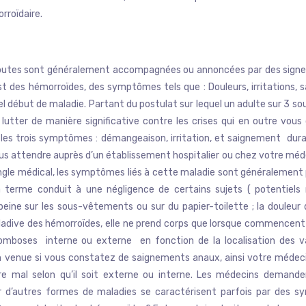
rroïdaire.
toutes sont généralement accompagnées ou annoncées par des signe
t des hémorroïdes, des symptômes tels que : Douleurs, irritations,
 début de maladie. Partant du postulat sur lequel un adulte sur 3 sou
r lutter de manière significative contre les crises qui en outre vous
 les trois symptômes : démangeaison, irritation, et saignement duran
plus attendre auprès d’un établissement hospitalier ou chez votre méd
ngle médical, les symptômes liés à cette maladie sont généralement p
terme conduit à une négligence de certains sujets ( potentiels m
ine sur les sous-vêtements ou sur du papier-toilette ; la douleur q
maladive des hémorroïdes, elle ne prend corps que lorsque commencent 
mboses interne ou externe en fonction de la localisation des v
en venue si vous constatez de saignements anaux, ainsi votre médec
tre mal selon qu’il soit externe ou interne. Les médecins deman
d’autres formes de maladies se caractérisent parfois par des sy