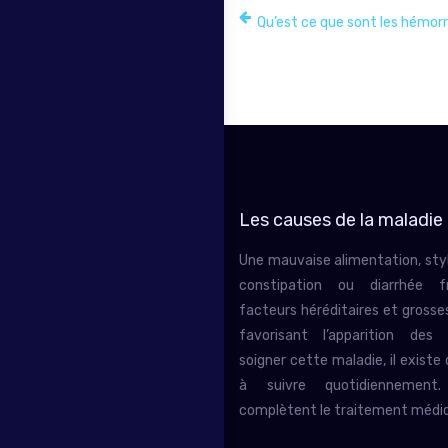
Qu’est ce que sont les hémorr
Les causes de la maladie
Une mauvaise alimentation, styl
constipation ou diarrhée fr
facteurs héréditaires et gross
favorisant l’apparition des
soigner cette maladie, il existe
à suivre quotidiennement
complètent le traitement médic