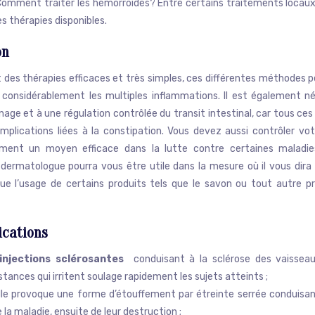
Comment traiter les hémorroïdes? Entre certains traitements locaux et
s thérapies disponibles.
on
 des thérapies efficaces et très simples, ces différentes méthodes
 considérablement les multiples inflammations. Il est également néc
age et à une régulation contrôlée du transit intestinal, car tous c
mplications liées à la constipation. Vous devez aussi contrôler vot
ement un moyen efficace dans la lutte contre certaines maladies
dermatologue pourra vous être utile dans la mesure où il vous dira
que l’usage de certains produits tels que le savon ou tout autre p
ications
injections sclérosantes
conduisant à la sclérose des vaisseau
stances qui irritent soulage rapidement les sujets atteints ;
elle provoque une forme d’étouffement par étreinte serrée conduisan
 la maladie, ensuite de leur destruction ;