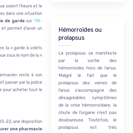
e soient l’heure et le
êtes dans une situation
e de garde
sur
118-
e et permet d’avoir un
Hémorroïdes ou
prolapsus
e, la « garde à volets
Le prolapsus se manifeste
nue sous le nom de la «
par la sortie des
hémorroïdes hors de l’anus.
pharmacien reste à son
Malgré le fait que le
it passer par la police
prolapsus des veines de
ce pour acheter tout le
l’anus s’accompagne des
désagréables symptômes
de la crise hémorroïdaire, la
chute de l’organe n’est pas
douloureuse. Toutefois, le
125-22, une disposition
prolapsus est très
uver une pharmacie