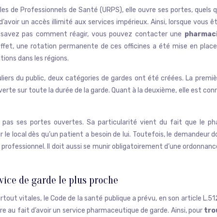
es de Professionnels de Santé (URPS), elle ouvre ses portes, quels qu
 d’avoir un accès illimité aux services impérieux. Ainsi, lorsque vous 
ne savez pas comment réagir, vous pouvez contacter une
pharmaci
effet, une rotation permanente de ces officines a été mise en plac
itions dans les régions.
liers du public, deux catégories de gardes ont été créées. La premièr
rte sur toute la durée de la garde. Quant à la deuxième, elle est con
se pas ses portes ouvertes. Sa particularité vient du fait que le 
r le local dès qu’un patient a besoin de lui. Toutefois, le demandeur do
e professionnel. Il doit aussi se munir obligatoirement d’une ordonnan
rvice de garde le plus proche
rtout vitales, le Code de la santé publique a prévu, en son article L.5
re au fait d’avoir un service pharmaceutique de garde. Ainsi, pour
tro